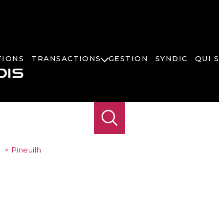
TIONS
TRANSACTIONS
GESTION
SYNDIC
QUI 
VENTES
PROGRAMMES NEUFS
COMMERCES
BIENS DE PRESTIGE
Pineuilh