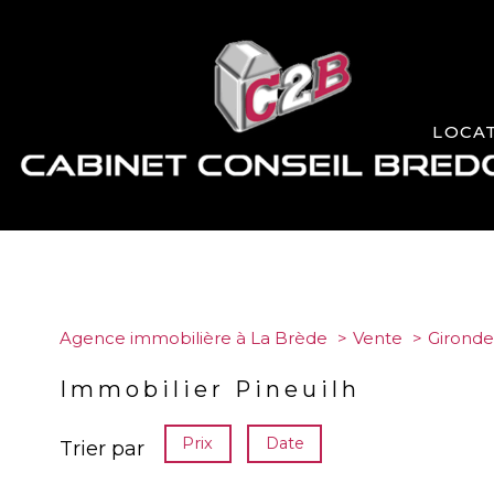
LOCA
Agence immobilière à La Brède
Vente
Gironde
Immobilier Pineuilh
Prix
Date
Trier par