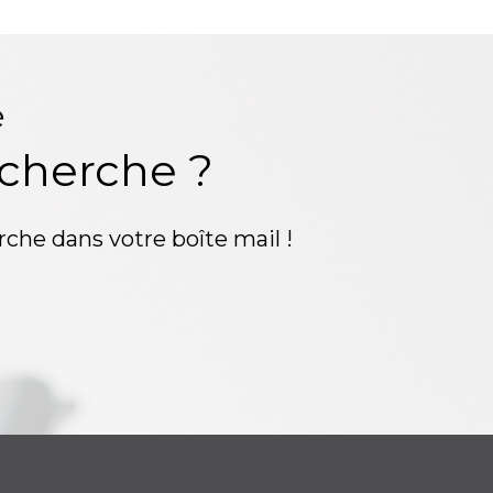
é
echerche ?
rche dans votre boîte mail !