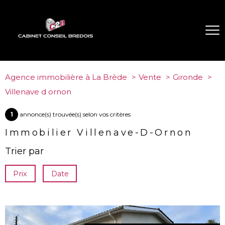
Agence immobilière à La Brède
Vente
Gironde
Villenave d ornon
1
annonce(s) trouvée(s) selon vos critères
Immobilier Villenave-D-Ornon
Trier par
Prix
Date