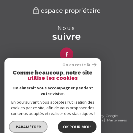
espace propriétaire
Nous
suivre
On en reste là
Comme beaucoup, notre site
Nous
utilise les cookies
adhérons
On aimerait vous accompagner pendant
votre visite.
En poursuivant, vous acceptez l'utilisation des
cookies par ce site, afin de vous proposer des
contenus adaptés et réaliser des statistiques !
© 2026 | Tous droits réservés | Traduction powered by Google |
Nos honoraires
Plan du site
Mentions légales
Admin
Partenaires
Politique RGPD
Cookies
PARAMÉTRER
OK POUR MOI !