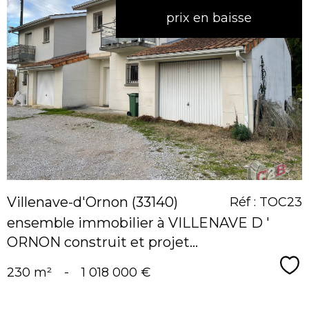
prix en baisse
voir le
bien
Villenave-d'Ornon (33140)
Réf : TOC23
ensemble immobilier à VILLENAVE D '
ORNON construit et projet...
Sé
230 m²
-
1 018 000 €