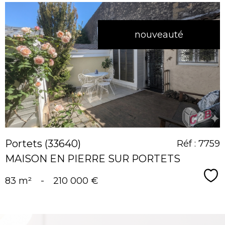
nouveauté
voir le
bien
Portets (33640)
Réf : 7759
MAISON EN PIERRE SUR PORTETS
Sé
83 m²
-
210 000 €