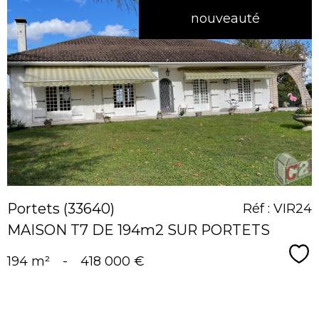
nouveauté
voir le
bien
Portets (33640)
Réf : VIR24
MAISON T7 DE 194m2 SUR PORTETS
Sé
194 m²
-
418 000 €