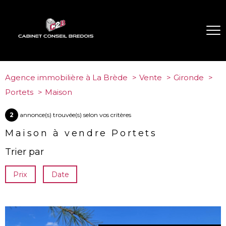
Agence immobilière à La Brède
Vente
Gironde
Portets
Maison
2
annonce(s) trouvée(s) selon vos critères
Maison à vendre Portets
Trier par
Prix
Date