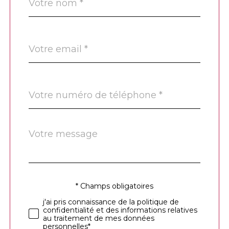
*
par
défaut
email
*
Téléphone
*
Message
Fieldset
*
par
défaut
* Champs obligatoires
Validation
j'ai pris connaissance de la politique de
confidentialité et des informations relatives
au traitement de mes données
personnelles*