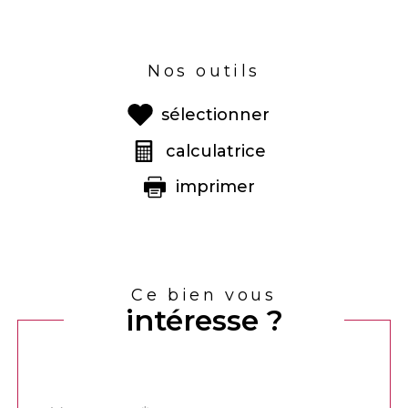
Nos outils
sélectionner
calculatrice
imprimer
Ce bien vous
intéresse ?
Nom
Fieldset