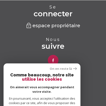
Se
connecter
espace propriétaire
Nous
suivre
On en reste là
Comme beaucoup, notre site
Nous
utilise les cookies
adhérons
On aimerait vous accompagner pendant
votre visite.
En poursuivant, vous acceptez l'utilisation des
cookies par ce site, afin de vous proposer des