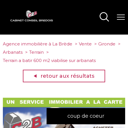
Agence immobilière à La Brède
Vente
Gironde
Arbanats
Terrain
Terrain a batir 600 m2 viabilise sur arbanats
retour aux résultats
coup de coeur